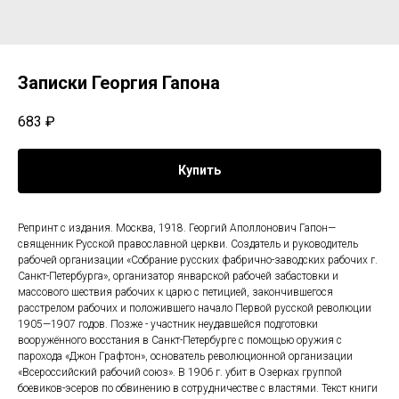
Записки Георгия Гапона
683
₽
Купить
Репринт с издания. Москва, 1918. Георгий Аполлонович Гапон—
священник Русской православной церкви. Создатель и руководитель
рабочей организации «Собрание русских фабрично-заводских рабочих г.
Санкт-Петербурга», организатор январской рабочей забастовки и
массового шествия рабочих к царю с петицией, закончившегося
расстрелом рабочих и положившего начало Первой русской революции
1905—1907 годов. Позже - участник неудавшейся подготовки
вооружённого восстания в Санкт-Петербурге с помощью оружия с
парохода «Джон Графтон», основатель революционной организации
«Всероссийский рабочий союз». В 1906 г. убит в Озерках группой
боевиков-эсеров по обвинению в сотрудничестве с властями. Текст книги