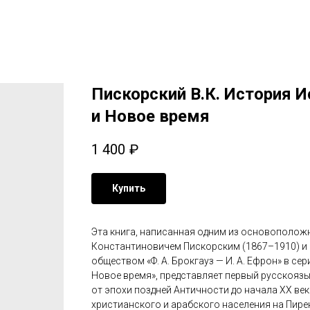
Пискорский В.К. История И
и Новое время
1 400
₽
Купить
Эта книга, написанная одним из основополож
Константиновичем Пискорским (1867–1910) и 
обществом «Ф. А. Брокгауз — И. А. Ефрон» в се
Новое время», представляет первый русскояз
от эпохи поздней Античности до начала XX век
христианского и арабского населения на Пир