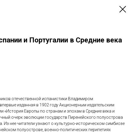
спании и Португалии в Средние века
ников отечественной испанистики Владимиром
впервые изданная в 1902 году Акционерным издательским
рии «История Европы по странам и эпохам в Средние века и
ычный очерк эволюции государств Пиренейского полуострова
а. Из нее читатели узнают о культурно-историческом симбиозе
енейском полуострове, военно-политических перипетиях