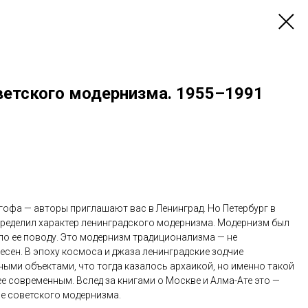
оветского модернизма. 1955–1991
ргофа — авторы приглашают вас в Ленинград. Но Петербург в
определил характер ленинградского модернизма. Модернизм был
 по ее поводу. Это модернизм традиционализма — не
есен. В эпоху космоса и джаза ленинградские зодчие
ыми объектами, что тогда казалось архаикой, но именно такой
е современным. Вслед за книгами о Москве и Алма-Ате это —
ре советского модернизма.