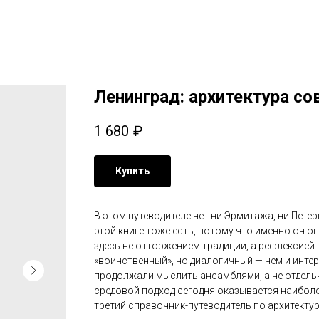
Ленинград: архитектура с
1 680
₽
Купить
В этом путеводителе нет ни Эрмитажа, ни Пете
этой книге тоже есть, потому что именно он 
здесь не отторжением традиции, а рефлексией
«воинственный», но диалогичный — чем и интер
продолжали мыслить ансамблями, а не отдельн
средовой подход сегодня оказывается наиболе
третий справочник-путеводитель по архитекту