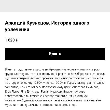
Аркадий Кузнецов. История одного
увлечения
1 620
₽
Купить
В книге представлены рассказы Аркадия Кузнецова — участника рок-
групп «Инструкция по Выживанию», «Гражданская Оборона», «Чернозем»
и других контркультурных проектов, пик известности которых пришелся
на вторую половину 1980-х — конец 1990-х гг.Героем выступает не только
сам автор, но и его коллеги по творческому цеху: Мирослав Немиров,
Егор Летов, Яна Дягилева, Роман Неумоев. Временной охват
повествования включает как период становления и активной
музыкальной деятельности автора, так и юношеские годы, и жизнь вне
музыки — вне «увлечения», которое живо до сих пор.