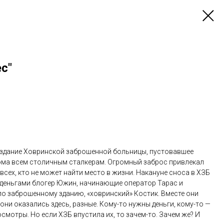
с"
е здание Ховринской заброшенной больницы, пустовавшее
кома всем столичным сталкерам. Огромный заброс привлекал
 всех, кто не может найти место в жизни. Накануне сноса в ХЗБ
 деньгами блогер Южин, начинающие оператор Тарас и
по заброшенному зданию, «ховринский» Костик. Вместе они
они оказались здесь, разные. Кому-то нужны деньги, кому-то —
мотры. Но если ХЗБ впустила их, то зачем-то. Зачем же? И