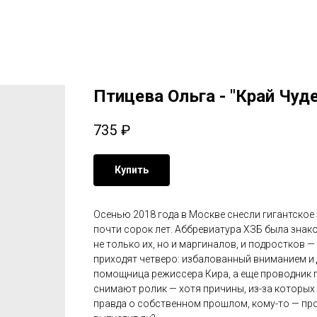
Птицева Ольга - "Край Чуде
735
₽
Купить
Осенью 2018 года в Москве снесли гигантско
почти сорок лет. Аббревиатура ХЗБ была зна
не только их, но и маргиналов, и подростков —
приходят четверо: избалованный вниманием и
помощница режиссера Кира, а еще проводник 
снимают ролик — хотя причины, из-за которых 
правда о собственном прошлом, кому-то — прос