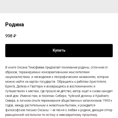
Родина
998
₽
Купить
В книге Оксана Тимофеева предлагает понимание родины, отличное от
образов, тиражируемых консервативными мыслителями-
националистами, и несводимое к географическим названиям, которые
можно найти на картах государств. Обращаясь к работам Аристотеля,
Брехта, Делеза и Гваттари и возвращаясь в воспоминаниях и
путешествиях к местам, где прошло ее детство, автор ищет и снова находит
свой дом. Именно там, в поселках Сибири, Чуйской долины и Крайнего
Севера, в личном опыте переживания общественных катаклизмов 1990-х
годов, между растительным и животным бытием, и рождается
философское письмо Оксаны — ее песня о любви к родине, дающая отпор
реакционной ностальгии по истоку и невозвратному прошлому.