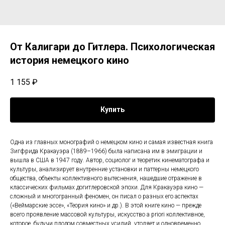
От Калигари до Гитлера. Психологическая
история немецкого кино
1 155
₽
Купить
Одна из главных монографий о немецком кино и самая известная книга
Зигфрида Кракауэра (1889–1966) была написана им в эмиграции и
вышла в США в 1947 году. Автор, социолог и теоретик кинематографа и
культуры, анализирует внутренние установки и паттерны немецкого
общества, объекты коллективного вытеснения, нашедшие отражение в
классических фильмах догитлеровской эпохи. Для Кракауэра кино —
сложный и многогранный феномен, он писал о разных его аспектах
(«Веймарские эссе», «Теория кино» и др.). В этой книге кино — прежде
всего проявление массовой культуры, искусство a priori коллективное,
которое, будучи плодом совместных усилий, утоляет и одновременно