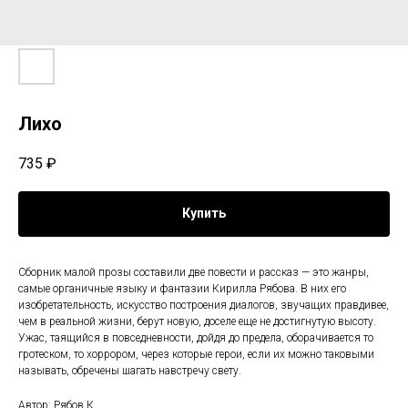
Лихо
735
₽
Купить
Сборник малой прозы составили две повести и рассказ — это жанры,
самые органичные языку и фантазии Кирилла Рябова. В них его
изобретательность, искусство построения диалогов, звучащих правдивее,
чем в реальной жизни, берут новую, доселе еще не достигнутую высоту.
Ужас, таящийся в повседневности, дойдя до предела, оборачивается то
гротеском, то хоррором, через которые герои, если их можно таковыми
называть, обречены шагать навстречу свету.
Автор: Рябов К.