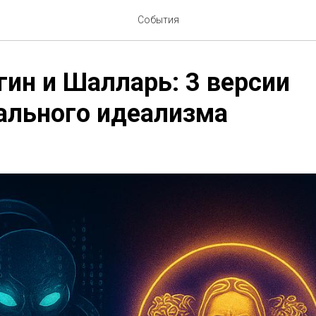
События
гин и Шалларь: 3 версии
ального идеализма