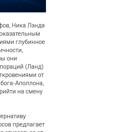
фов, Ника Лэнда
показательным
ниями глубинное
ичности,
вы они
пораций (Ланд)
откровениями от
 бога-Аполлона,
рийти на смену
тернативу
госов предлагает