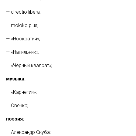
—
directio libera;
—
moloko plus;
—
«Ноократия»;
—
«Напильник»;
—
«Чёрный квадрат»;
музыка:
—
«Карнегия»;
—
Овечка;
поэзия:
— Александр Скуба;