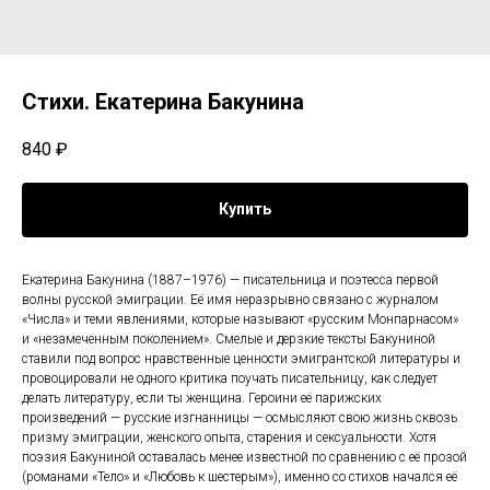
Стихи. Екатерина Бакунина
840
₽
Купить
Екатерина Бакунина (1887–1976) — писательница и поэтесса первой
волны русской эмиграции. Её имя неразрывно связано с журналом
«Числа» и теми явлениями, которые называют «русским Монпарнасом»
и «незамеченным поколением». Смелые и дерзкие тексты Бакуниной
ставили под вопрос нравственные ценности эмигрантской литературы и
провоцировали не одного критика поучать писательницу, как следует
делать литературу, если ты женщина. Героини её парижских
произведений — русские изгнанницы — осмысляют свою жизнь сквозь
призму эмиграции, женского опыта, старения и сексуальности. Хотя
поэзия Бакуниной оставалась менее известной по сравнению с её прозой
(романами «Тело» и «Любовь к шестерым»), именно со стихов начался её