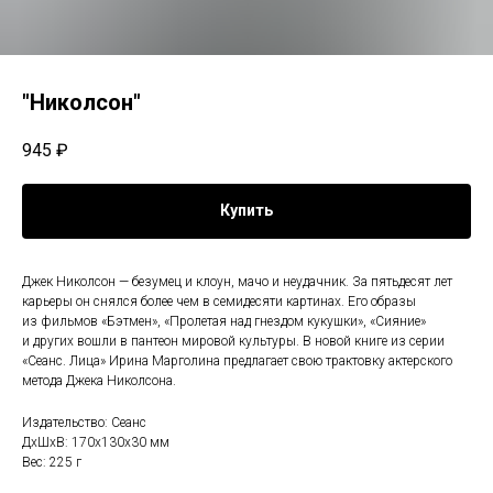
"Николсон"
945
₽
Купить
Джек Николсон — безумец и клоун, мачо и неудачник. За пятьдесят лет
карьеры он снялся более чем в семидесяти картинах. Его образы
из фильмов «Бэтмен», «Пролетая над гнездом кукушки», «Сияние»
и других вошли в пантеон мировой культуры. В новой книге из серии
«Сеанс. Лица» Ирина Марголина предлагает свою трактовку актерского
метода Джека Николсона.
Издательство: Сеанс
ДxШxВ: 170x130x30 мм
Вес: 225 г