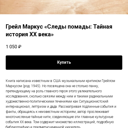
Грейл Маркус «Следы помады: Тайная
история XX века»
1 050
₽
Купить
Книга написана известным в США музыкальным критиком Грейлом
Маркусом (род. 1945). Но посвящена она не столько панку,
претендующему на роль главного героя этого увлекательного
исследования, сколько связям между ним и такими радикальными
художественно-политическими течениями как Ситуационистский
интернационал, леттризм и дада. Рассматривая подлинные события и
факты, обращаясь к неизвестным историям, автор прослеживает
многочисленые тайные нити, соединяющие эти главные культурные
события XX века. Том содержит множество иллюстраций, подробную
библиографию и предметно-именной указатель.