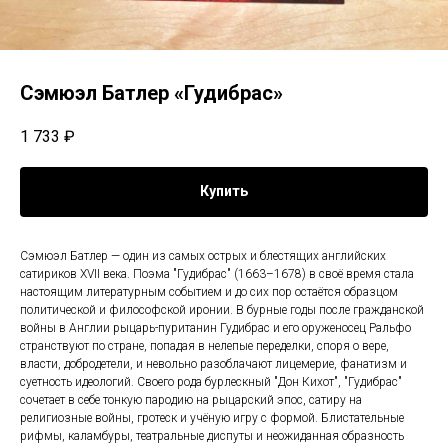
Сэмюэл Батлер «Гудибрас»
1 733
₽
Купить
Сэмюэл Батлер — один из самых острых и блестящих английских
сатириков XVII века. Поэма "Гудибрас" (1663–1678) в своё время стала
настоящим литературным событием и до сих пор остаётся образцом
политической и философской иронии. В бурные годы после гражданской
войны в Англии рыцарь-пуританин Гудибрас и его оруженосец Ральфо
странствуют по стране, попадая в нелепые переделки, споря о вере,
власти, добродетели, и невольно разоблачают лицемерие, фанатизм и
суетность идеологий. Своего рода бурлескный "Дон Кихот", "Гудибрас"
сочетает в себе тонкую пародию на рыцарский эпос, сатиру на
религиозные войны, гротеск и учёную игру с формой. Блистательные
рифмы, каламбуры, театральные диспуты и неожиданная образность