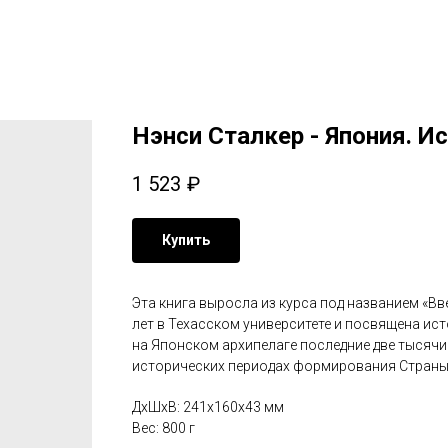
Нэнси Сталкер - Япония. И
1 523
₽
Купить
Эта книга выросла из курса под названием «В
лет в Техасском университете и посвящена ис
на Японском архипелаге последние две тысячи 
исторических периодах формирования Страны
ДxШxВ: 241x160x43 мм
Вес: 800 г