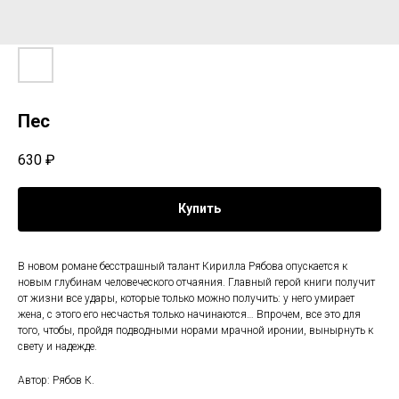
Пес
630
₽
Купить
В новом романе бесстрашный талант Кирилла Рябова опускается к
новым глубинам человеческого отчаяния. Главный герой книги получит
от жизни все удары, которые только можно получить: у него умирает
жена, с этого его несчастья только начинаются… Впрочем, все это для
того, чтобы, пройдя подводными норами мрачной иронии, вынырнуть к
свету и надежде.
Автор: Рябов К.