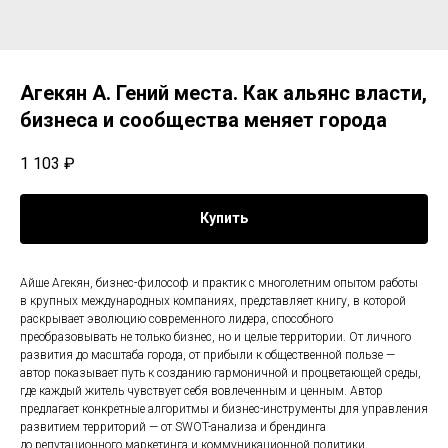
Агекян А. Гений места. Как альянс власти,
бизнеса и сообщества меняет города
1 103
₽
Купить
Айше Агекян, бизнес-философ и практик с многолетним опытом работы
в крупных международных компаниях, представляет книгу, в которой
раскрывает эволюцию современного лидера, способного
преобразовывать не только бизнес, но и целые территории. От личного
развития до масштаба города, от прибыли к общественной пользе —
автор показывает путь к созданию гармоничной и процветающей среды,
где каждый житель чувствует себя вовлеченным и ценным. Автор
предлагает конкретные алгоритмы и бизнес-инструменты для управления
развитием территорий — от SWOT-анализа и брендинга
до репутационного маркетинга и коммуникационной политики.