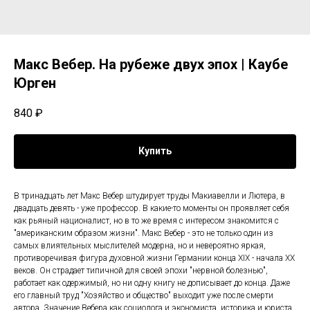
Макс Вебер. На рубеже двух эпох | Каубе
Юрген
840
₽
Купить
В тринадцать лет Макс Вебер штудирует труды Макиавелли и Лютера, в
двадцать девять - уже профессор. В какие-то моменты он проявляет себя
как рьяный националист, но в то же время с интересом знакомится с
"американским образом жизни". Макс Вебер - это не только один из
самых влиятельных мыслителей модерна, но и невероятно яркая,
противоречивая фигура духовной жизни Германии конца XIX - начала XX
веков. Он страдает типичной для своей эпохи "нервной болезнью",
работает как одержимый, но ни одну книгу не дописывает до конца. Даже
его главный труд "Хозяйство и общество" выходит уже после смерти
автора. Значение Вебера как социолога и экономиста, историка и юриста