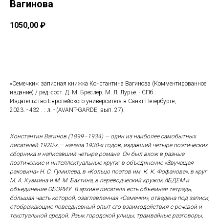
Вагинова
1050,00
₽
Купить
«Семечки»: записная книжка Константина Вагинова (Комментированное
издание) / ред.-сост. Д. М. Бреслер, М. Л. Лурье. - СПб.:
Издательство Европейского университета в Санкт-Петербурге,
2023. - 432 . : л. - (AVANT-GARDE; вып. 27).
Константин Вагинов (1899–1934) — один из наиболее самобытных
писателей 1920-х — начала 1930-х годов, издавший четыре поэтических
сборника и написавший четыре романа. Он был вхож в разные
поэтические и интеллектуальные круги: в объединение «Звучащая
раковина» Н. С. Гумилева, в «Кольцо поэтов им. К. К. Фофанова», в круг
М. А. Кузмина и М. М. Бахтина, в переводческий кружок АБДЕМ и
объединение ОБЭРИУ. В архиве писателя есть объемная тетрадь,
бо́льшая часть которой, озаглавленная «Семечки», отведена под записи,
отображающие повседневный опыт его взаимодействия с речевой и
текстуальной средой. Язык городской улицы, трамвайные разговоры,