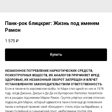
Панк-рок блицкриг: Жизнь под именем
Рамон
1 575
₽
Купить
НЕЗАКОННОЕ ПОТРЕБЛЕНИЕ НАРКОТИЧЕСКИХ СРЕДСТВ,
ПСИХОТРОПНЫХ ВЕЩЕСТВ, ИХ АНАЛОГОВ ПРИЧИНЯЕТ ВРЕД
ЗДОРОВЬЮ, ИХ НЕЗАКОННЫЙ ОБОРОТ ЗАПРЕЩЕН И ВЛЕЧЕТ
УСТАНОВЛЕННУЮ ЗАКОНОДАТЕЛЬСТВОМ ОТВЕТСТВЕННОСТЬ.
Если в панке есть королевские особы, то Марк стал одной их них в 1978
году, когда Джонни, Джоуи и Ди Ди из бунтарских Ramones посвятили
его в рыцари под именем Марки Рамон. Группа упёртых изгоев отлично
подошла для Марки, который одевался в панк-стиле ещё до появления
панка и который привнёс свой «блицкриг»- стиль игры на барабанах, а
также студийный и сценический опыт, необходимые группе для