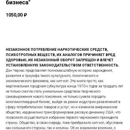
бизнеса"
1050,00
₽
Купить
НЕЗАКОННОЕ ПОТРЕБЛЕНИЕ НАРКОТИЧЕСКИХ СРЕДСТВ,
ПСИХОТРОПНЫХ ВЕЩЕСТВ, ИХ АНАЛОГОВ ПРИЧИНЯЕТ ВРЕД
ЗДОРОВЬЮ, ИХ НЕЗАКОННЫЙ ОБОРОТ ЗАПРЕЩЕН И ВЛЕЧЕТ
УСТАНОВЛЕННУЮ ЗАКОНОДАТЕЛЬСТВОМ ОТВЕТСТВЕННОСТЬ.
Дэн Чарнас представляет полномасштабную историю зарождения,
развития и триумфа такого культурного, политического и
экономического феномена, как хип-хоп. Эта книга про то, как
маргинальная городская субкультура конца 1970-х годов за тридцать лет
не только смогла стать уникальным средством творческого
самовыражения нового поколения, не только сумела породить
многомиллиардный бизнес, выйдя за рамки индустрии развлечений в
сферу потребительских товаров и услуг, но и изменила американское
общество, кардинально трансформировав расовую динамику США, что
позволило осуществиться избранию первого чернокожего президента
страны. Общество, в свою очередь, тоже преобразило хип-хоп, обусловив
как сильные его стороны, так и изъяны. Об их взаимном влиянии, о