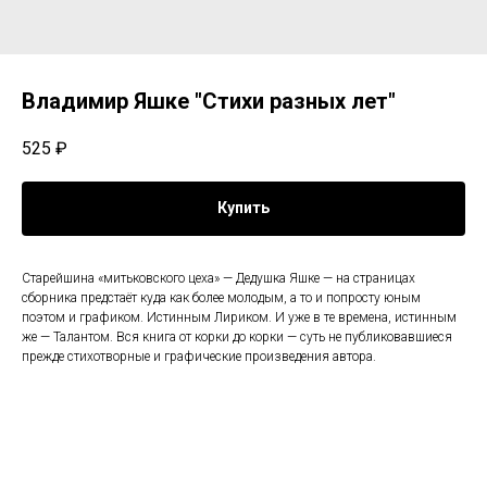
Владимир Яшке "Стихи разных лет"
525
₽
Купить
Старейшина «митьковского цеха» — Дедушка Яшке — на страницах
сборника предстаёт куда как более молодым, а то и попросту юным
поэтом и графиком. Истинным Лириком. И уже в те времена, истинным
же — Талантом. Вся книга от корки до корки — суть не публиковавшиеся
прежде стихотворные и графические произведения автора.