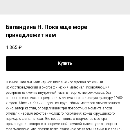
Баландина Н. Пока еще море
принадлежит нам
1 365
₽
Купить
В книге Натальи Баландиной впервые исследован объемный
искусствоведческий и биографический материал, позволяющий
раскрыть движение внутренней темы в творчестве режиссера, без
которого невозможно представить кинематографическую культуру 1960-
х годов. Михаил Калик — один из крупнейших мастеров отечественного
кино, автор картин, определивших три поворотных момента эпохи
оттепели: «время дебютов» молодого поколения; конец «хрущевского
периода»; финал эпохи. Это первая книга о творчестве мастера,
произведения которого в современной научной литературе освещены
фрагментарно, что, прежде всего, связано с отъездом Калика в Израиль