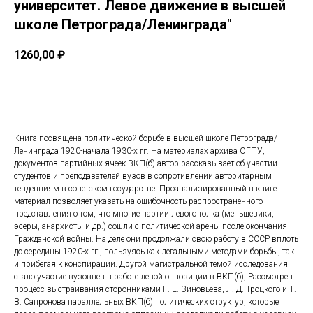
университет. Левое движение в высшей
школе Петрограда/Ленинграда"
1260,00
₽
Купить
Книга посвящена политической борьбе в высшей школе Петрограда/
Ленинграда 1920-начала 1930-х гг. На материалах архива ОГПУ,
документов партийных ячеек ВКП(б) автор рассказывает об участии
студентов и преподавателей вузов в сопротивлении авторитарным
тенденциям в советском государстве. Проанализированный в книге
материал позволяет указать на ошибочность распространенного
представления о том, что многие партии левого толка (меньшевики,
эсеры, анархисты и др.) сошли с политической арены после окончания
Гражданской войны. На деле они продолжали свою работу в СССР вплоть
до середины 1920-х гг., пользуясь как легальными методами борьбы, так
и прибегая к конспирации. Другой магистральной темой исследования
стало участие вузовцев в работе левой оппозиции в ВКП(б), Рассмотрен
процесс выстраивания сторонниками Г. Е. Зиновьева, Л. Д. Троцкого и Т.
В. Сапронова параллельных ВКП(б) политических структур, которые