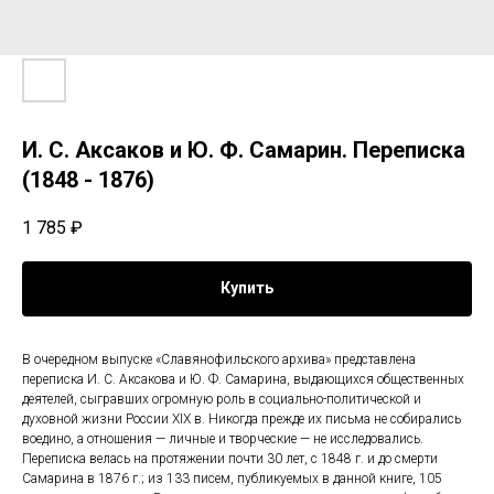
И. С. Аксаков и Ю. Ф. Самарин. Переписка
(1848 - 1876)
1 785
₽
Купить
В очередном выпуске «Славянофильского архива» представлена
переписка И. С. Аксакова и Ю. Ф. Самарина, выдающихся общественных
деятелей, сыгравших огромную роль в социально-политической и
духовной жизни России XIX в. Никогда прежде их письма не собирались
воедино, а отношения — личные и творческие — не исследовались.
Переписка велась на протяжении почти 30 лет, с 1848 г. и до смерти
Самарина в 1876 г.; из 133 писем, публикуемых в данной книге, 105